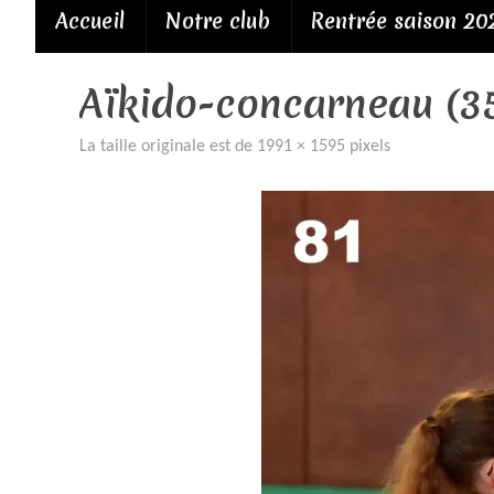
Passer
Accueil
Notre club
Rentrée saison 20
au
contenu
Aïkido-concarneau (3
La taille originale est de
1991 × 1595
pixels