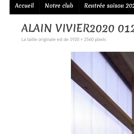
Passer
Accueil
Notre club
Rentrée saison 20
au
contenu
ALAIN VIVIER2020 01
La taille originale est de
1920 × 2560
pixels