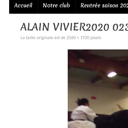
Passer
Accueil
Notre club
Rentrée saison 20
au
contenu
ALAIN VIVIER2020 02
La taille originale est de
2560 × 1920
pixels