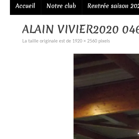
Passer
Accueil
Notre club
Rentrée saison 20
au
contenu
ALAIN VIVIER2020 04
La taille originale est de
1920 × 2560
pixels