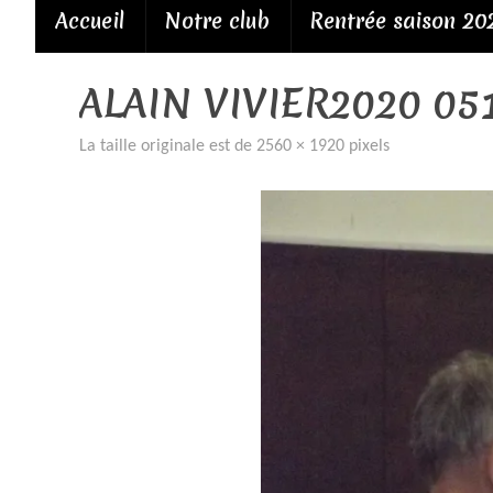
Passer
Accueil
Notre club
Rentrée saison 20
au
contenu
ALAIN VIVIER2020 05
La taille originale est de
2560 × 1920
pixels