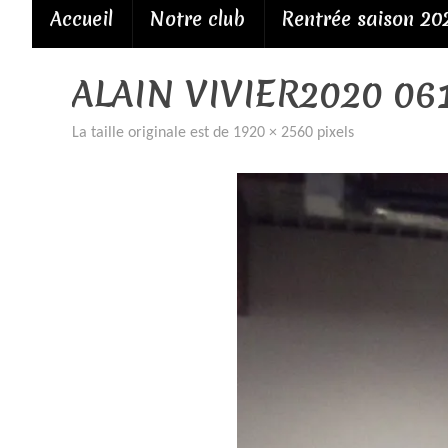
Passer
Accueil
Notre club
Rentrée saison 20
au
contenu
ALAIN VIVIER2020 06
La taille originale est de
1920 × 2560
pixels