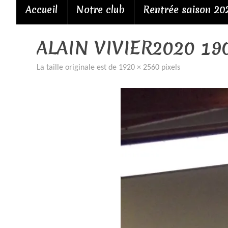
Passer
Accueil
Notre club
Rentrée saison 20
au
contenu
ALAIN VIVIER2020 19
La taille originale est de
1920 × 2560
pixels