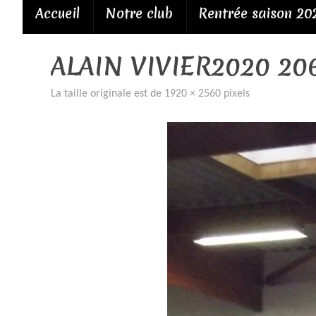
Passer
Accueil
Notre club
Rentrée saison 20
au
contenu
ALAIN VIVIER2020 20
La taille originale est de
1920 × 2560
pixels