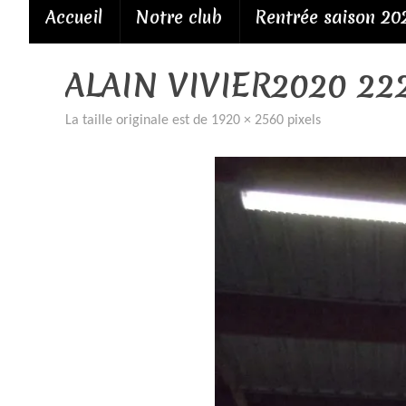
Passer
Accueil
Notre club
Rentrée saison 20
au
contenu
ALAIN VIVIER2020 22
La taille originale est de
1920 × 2560
pixels