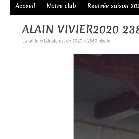
Passer
Accueil
Notre club
Rentrée saison 20
au
contenu
ALAIN VIVIER2020 23
La taille originale est de
1920 × 2560
pixels