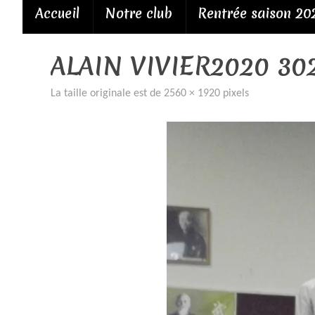
Passer
Accueil
Notre club
Rentrée saison 20
au
contenu
ALAIN VIVIER2020 30
La taille originale est de
2560 × 1920
pixels