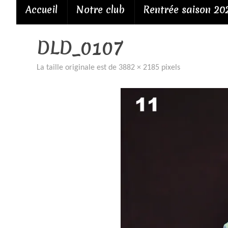
Passer
Accueil
Notre club
Rentrée saison 20
au
contenu
DLD_0107
La taille originale est de
3882 × 2185
pixels