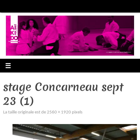
Passer
au
contenu
stage Concarneau sept
23 (1)
La taille originale est de
2560 × 1920
pixels