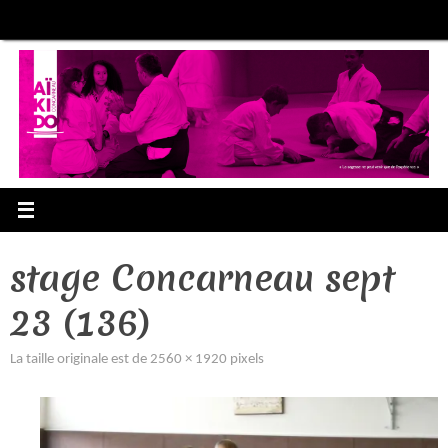
Passer
au
contenu
stage Concarneau sept
23 (136)
La taille originale est de
2560 × 1920
pixels