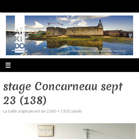
Passer
au
contenu
stage Concarneau sept
23 (138)
La taille originale est de
2560 × 1920
pixels