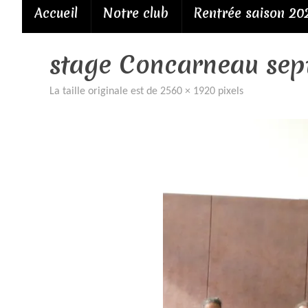
Passer
Accueil
Notre club
Rentrée saison 20
au
contenu
stage Concarneau sept
La taille originale est de
2560 × 1920
pixels