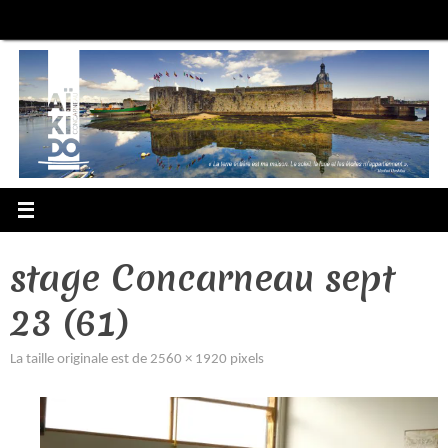
Passer
au
contenu
stage Concarneau sept
23 (61)
La taille originale est de
2560 × 1920
pixels