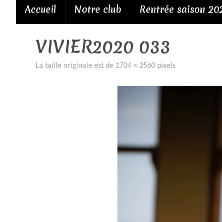
Passer
Accueil
Notre club
Rentrée saison 20
au
contenu
VIVIER2020 033
La taille originale est de
1704 × 2560
pixels