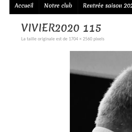
Passer
Accueil
Notre club
Rentrée saison 20
au
contenu
VIVIER2020 115
La taille originale est de
1704 × 2560
pixels