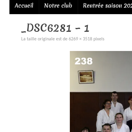
Passer
Accueil
Notre club
Rentrée saison 20
au
contenu
_DSC6281 – 1
La taille originale est de
6269 × 3518
pixels