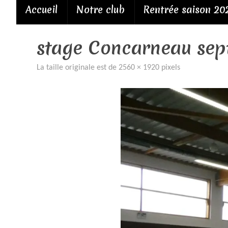
Passer
Accueil
Notre club
Rentrée saison 20
au
contenu
stage Concarneau sept
La taille originale est de
2560 × 1920
pixels