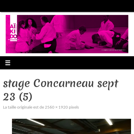
Passer
au
contenu
stage Concarneau sept
23 (5)
La taille originale est de
2560 × 1920
pixels