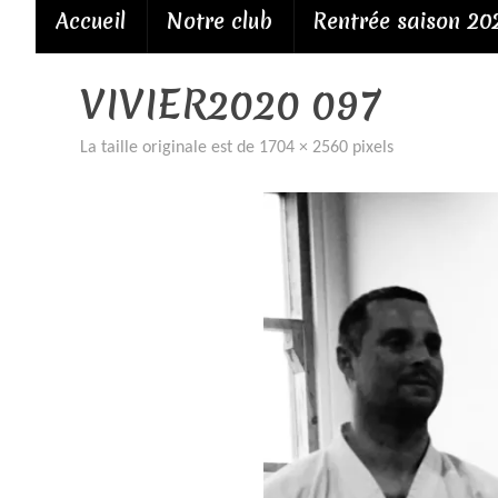
Passer
Accueil
Notre club
Rentrée saison 20
au
contenu
VIVIER2020 097
La taille originale est de
1704 × 2560
pixels