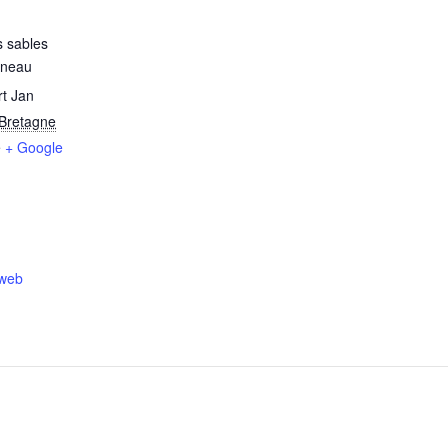
 sables
rneau
t Jan
Bretagne
e
+ Google
 web