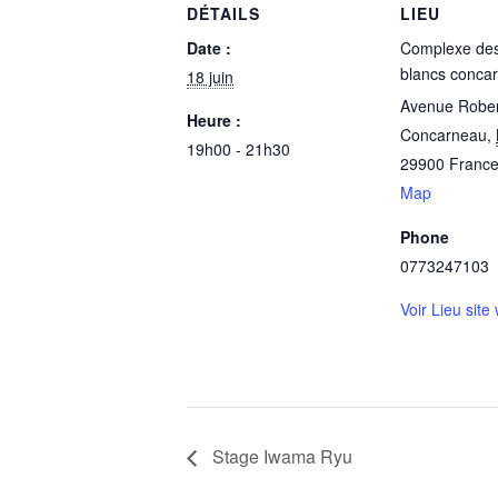
DÉTAILS
LIEU
Date :
Complexe des
blancs conca
18 juin
Avenue Rober
Heure :
Concarneau
,
19h00 - 21h30
29900
Franc
Map
Phone
0773247103
Voir Lieu site
Stage Iwama Ryu