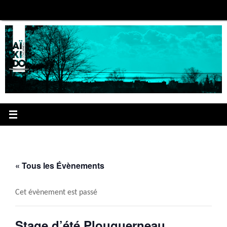
Passer
au
contenu
« Tous les Évènements
Cet évènement est passé
Stage d’été Plouguerneau