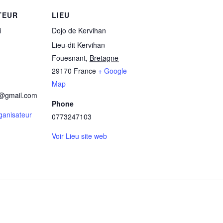
TEUR
LIEU
i
Dojo de Kervihan
Lieu-dit Kervihan
Fouesnant
,
Bretagne
29170
France
+ Google
Map
k@gmail.com
Phone
rganisateur
0773247103
Voir Lieu site web