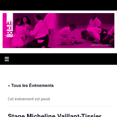
Passer
au
contenu
« Tous les Évènements
Cet évènement est passé
Stage Micheline Vaillant-Tissier