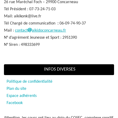
26 rue Maréchal Foch – 29900 Concarneau
Tél Président : 07-73-24-71-03
Mail: aikikonk@live.fr
Tél Chargé de communication
:
06-09-74-90-37
Mail :
contact
aikidoconcarneau.fr
N° d’agrément Jeunesse et Sport : 29S1390
N° Siren : 498333699
INFOS DIVERSES
Politique de confidentialité
Plan du site
Espace adhérents
Facebook
Attention, les cours ont lieu au dojo du COSEC, complexe sportif