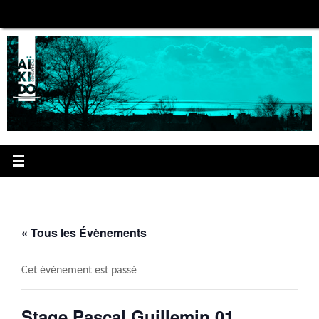
Passer
au
contenu
« Tous les Évènements
Cet évènement est passé
Stage Pascal Guillemin 01